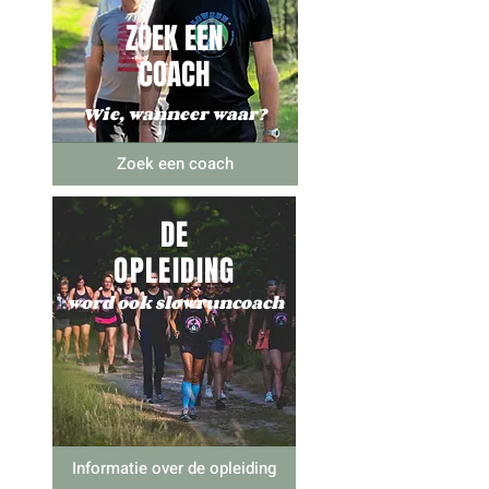
ZOEK EEN
COACH
Wie, wanneer waar?
Zoek een coach
DE
OPLEIDING
word ook slowruncoach
Informatie over de opleiding