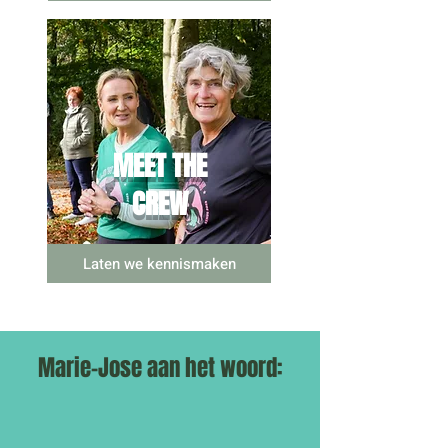
MEET THE
CREW
Marie-Josë & Esther
Laten we kennismaken
Marie-Jose aan het woord: