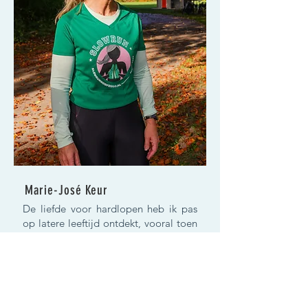
Marie-José Keur
De liefde voor hardlopen heb ik pas
op latere leeftijd ontdekt, vooral toen
ik tempo en snelheid los ging laten en
meer op hartslag ging lopen…
oftewel: vertragen. Ik kreeg meer oog
voor alles om me heen, ik genoot
meer van de omgeving en ging veel