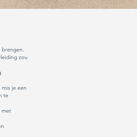
e brengen.
leiding zou
g
n mis je een
n te
n met
en