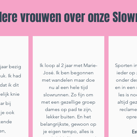
dere vrouwen over onze Slowr
Ik loop al 2 jaar met Marie-
Sporten i
jaar bezig
José. Ik ben begonnen
ieder op
euk. Ik had
met wandelen maar doe
onder de
at ik dit
nu al een hele tijd
en in een 
elijk knie
slowrunnen. Zo fijn om
les is no
met een gezellige groep
altijd ge
ar bij
dames op pad te zijn,
reclame
 je ook
lekker buiten. En het
opre
rkende
belangrijkste, gewoon op
en,
je eigen tempo, alles is
Es