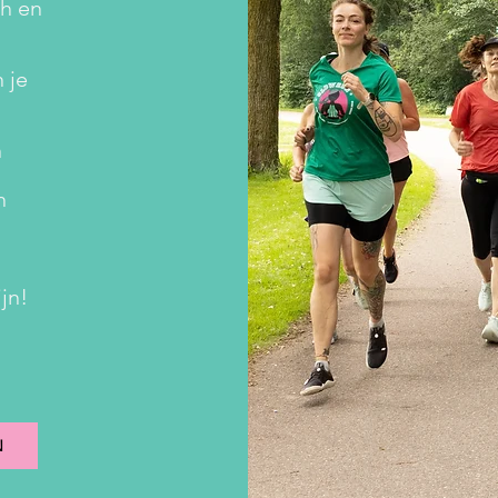
h en
 je
n
n
.
jn!
N