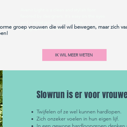
Avenir Light is a clean and stylish font
favored by designers. It's easy on the eyes
and a great go-to font for titles,
norme groep vrouwen die wél wil bewegen, maar zich vaa
paragraphs & more.
ben!
IK WIL MEER WETEN
Slowrun is er voor vrouwe
Twijfelen of ze wel kunnen hardlopen.
Zich onzeker voelen in hun eigen lijf.
In een gewone hardloopgroep denken 