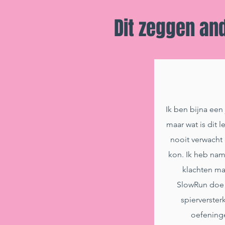
Dit zeggen an
Ik ben bijna een 
maar wat is dit l
nooit verwacht d
kon. Ik heb nam
klachten ma
SlowRun
doe
spierverste
oefening