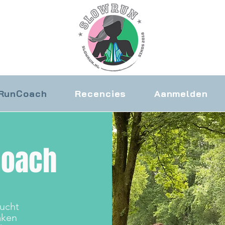
wRunCoach
Recencies
Aanmelden
coach
lucht
aken