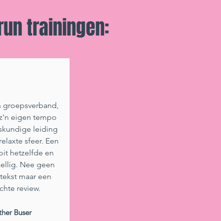
un trainingen:
n groepsverband,
 z'n eigen tempo
skundige leiding
relaxte sfeer. Een
oit hetzelfde en
zellig. Nee geen
tekst maar een
chte review.
ther Buser