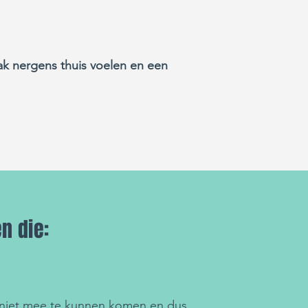
k nergens thuis voelen en een
n die:
niet mee te kunnen komen en dus