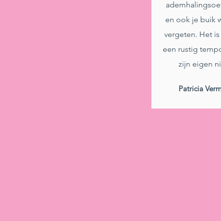
ademhalingsoe
en ook je buik 
vergeten. Het i
een rustig temp
zijn eigen n
Patricia Ver