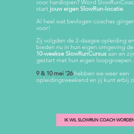
voor hardlopen? Word SlowRunCoac
start
jouw eigen SlowRun-locatie
.
Al heel wat bevlogen coaches gingen
voor!
Zij volgden de 2-daagse opleiding e
bieden nu in hun eigen omgeving de
10-weekse SlowRunCursus
aan en zij
gestart met hun eigen loopgroepen
9 & 10 mei '26
hebben we weer een
opleidingsweekend en jij kunt erbij zi
IK WIL SLOWRUN COACH WORDE