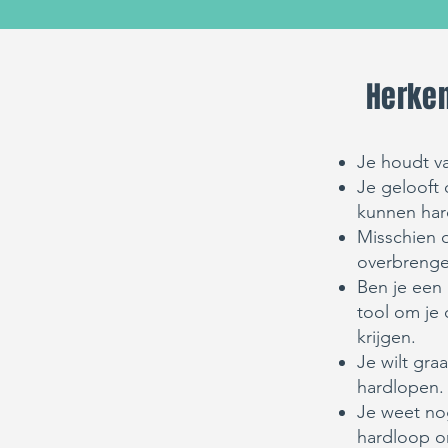
Herken 
Je houdt va
Je gelooft
kunnen har
Misschien d
overbrenge
Ben je een 
tool om je
krijgen.
Je wilt gr
hardlopen
Je weet no
hardloop o